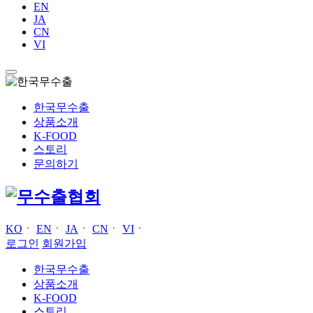
EN
JA
CN
VI
한국무수출
상품소개
K-FOOD
스토리
문의하기
KO
ㆍ
EN
ㆍ
JA
ㆍ
CN
ㆍ
VI
ㆍ
로그인
회원가입
한국무수출
상품소개
K-FOOD
스토리